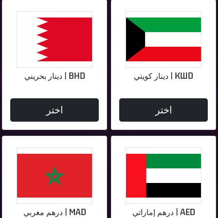
KWD | دينار كويتي
BHD | دينار بحريني
اختر
اختر
AED | درهم إماراتي
MAD | درهم مغربي