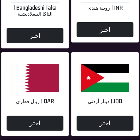
INR | روبية هندى
Bangladeshi Taka |
التاكا البنغلاديشية
اختر
اختر
JOD | دينار أردني
QAR | ريال قطري
اختر
اختر