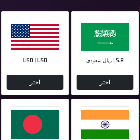
S.R | ريال سعودى
USD | USD
اختر
اختر