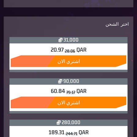
اختر الشحن
31,000
20.97
QAR
28.06
اشتري الان
90,000
60.84
QAR
79.17
اشتري الان
280,000
189.31
QAR
244.71