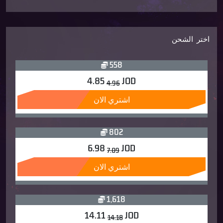
اختر الشحن
558
4.85
JOD
4.96
اشتري الان
802
6.98
JOD
7.09
اشتري الان
1,618
14.11
JOD
14.18