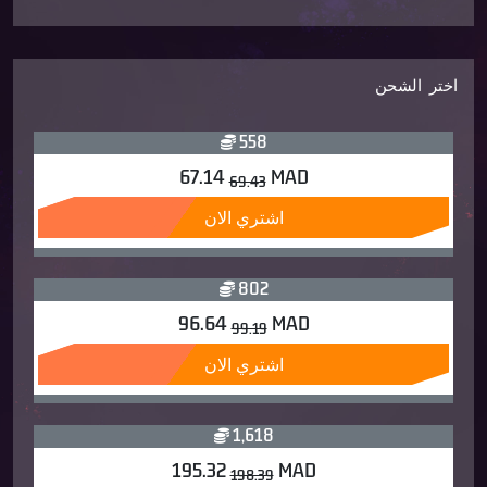
اختر الشحن
558
67.14
MAD
69.43
اشتري الان
802
96.64
MAD
99.19
اشتري الان
1,618
195.32
MAD
198.39