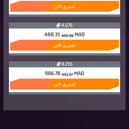
اشتري الان
4,076
488.31
MAD
495.98
اشتري الان
8,216
986.78
MAD
991.97
اشتري الان