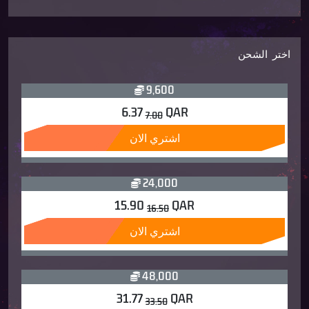
اختر الشحن
9,600
6.37
QAR
7.00
اشتري الان
24,000
15.90
QAR
16.50
اشتري الان
48,000
31.77
QAR
33.50