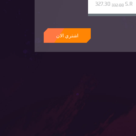
327.30
S.R
332.00
اشتري الان