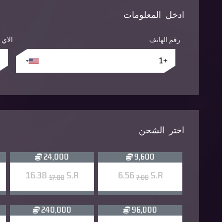
ادخل المعلومات
رقم الهاتف
الاي
اختر الشحن
24,000
9,600
16.38
S.R
6.56
S.R
17.00
7.00
240,000
96,000