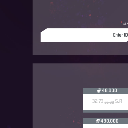
 دي
*
48,000
32.73
S.R
35.00
480,000