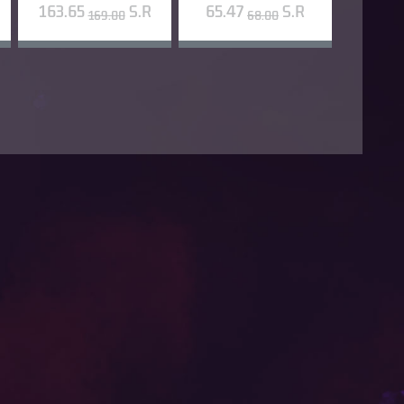
163.65
S.R
65.47
S.R
169.00
68.00