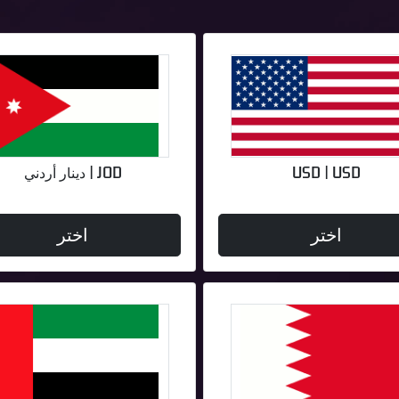
USD | USD
JOD | دينار أردني
اختر
اختر