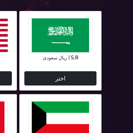
S.R | ريال سعودى
اختر