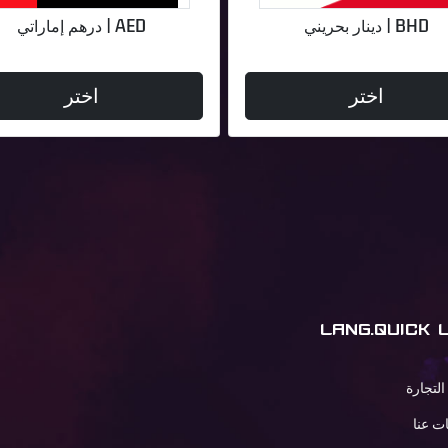
BHD | دينار بحريني
AED | درهم إماراتي
اختر
اختر
LANG.QUICK 
التجارة
ت عنا